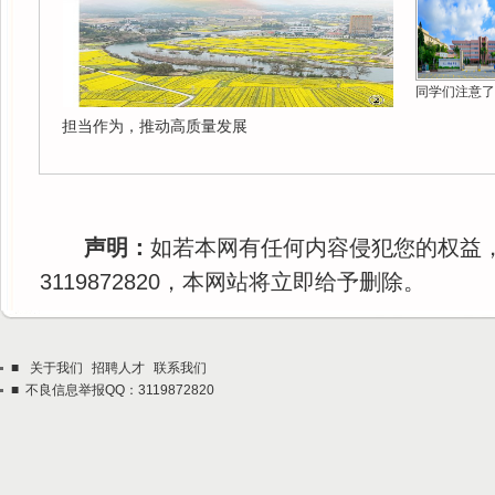
同学们注意了
担当作为，推动高质量发展
声明：
如若本网有任何内容侵犯您的权益
3119872820，本网站将立即给予删除。
■
关于我们
招聘人才
联系我们
■ 不良信息举报QQ：3119872820