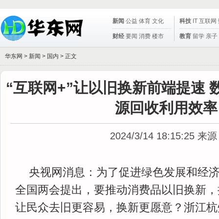
新闻
公益
体育
文化
科技
IT
互联网
财经
要闻
消费
楼市
教育
留学
亲子
华东网 >
新闻
>
国内
> 正文
“互联网+”让以旧换新前端提速
源回收利用效率
2024/3/14 18:15:25
来源
央视网消息：为了促进绿色发展和经济稳
全国两会提出，要推动消费品以旧换新，
让民众去旧更容易，换新更愿意？浙江杭