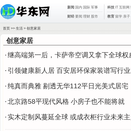
新闻
国内
国际
军事
科技
IT
互联网
财经
要闻
理财
股市
教育
留学
亲子
首页
>>
生活
>
创意家居
创意家居
继高端第一后，卡萨帝空调又拿下全球权
引领健康新人居 百安居环保家装谱写行
纯真而典雅 剔透无华112平日光美式居宅
北京路58平现代风格 小房子也不能将就
实木定制风蔓延全球 或成衣柜行业未来主