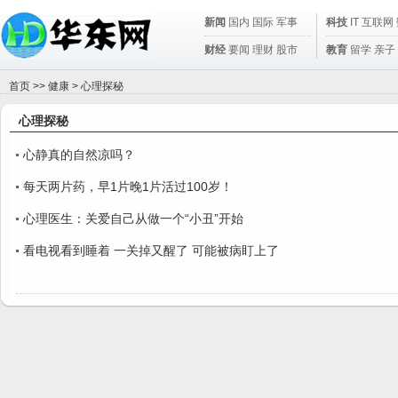
新闻
国内
国际
军事
科技
IT
互联网
财经
要闻
理财
股市
教育
留学
亲子
首页
>>
健康
>
心理探秘
心理探秘
心静真的自然凉吗？
每天两片药，早1片晚1片活过100岁！
心理医生：关爱自己从做一个“小丑”开始
看电视看到睡着 一关掉又醒了 可能被病盯上了