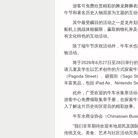
游客可免费欣赏精彩的舞龙舞狮表
午节和著名历史人物屈原为主题的互动
其中最受瞩目的活动之一是龙舟划桨挑战赛（
船机上挑战体能极限，赢取购物礼券及
有文化特色的互动活动。
除了端午节庆祝活动外，牛车水也
验活动。
将于2026年6月27日至28日举行的"
请儿童及学生以艺术创作的方式探索牛车水
（Pagoda Street）、硕莪街（Sago
丰富奖品，包括 iPad Air、Nintendo
此外，广受欢迎的牛车水集章活动（Ch
游客中心免费领取集章手册，在探索牛
入了解这片历史街区背后的精彩故事。
牛车水商业协会（Chinatown Busine
"我们非常期待欢迎本地居民及国
传统文化、美食、艺术与社区活动完美