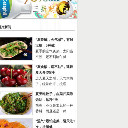
图片新闻
“夏吃碱，火气减”，有钱
没钱，5种碱
夏季的空气炎热，太阳当
空照，还不到晌午就
“夏食酸，病不沾”，建议
夏天多吃5种
进入夏天之后，天气太热
了，经常出汗，按理
夏天吃饺子，韭菜芹菜靠
边站，这种“祛
茴香，不仅是常见的一种
香料，而且还是一种
“湿气”最怕这菜，隔天吃1
次，祛湿健