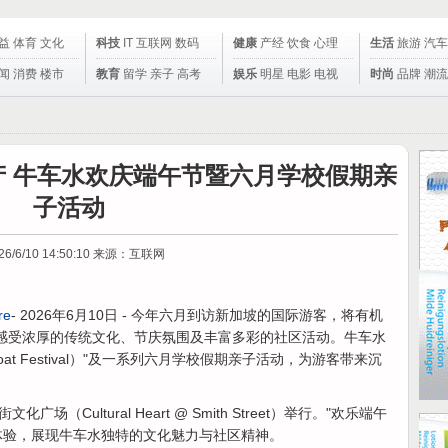
益
体育
文化
科技
IT
互联网
数码
健康
产经
饮食
心理
生活
旅游
汽车
闻
消费
楼市
教育
留学
亲子
高考
娱乐
明星
电影
电视
时尚
品牌
潮流
 牛车水欢庆端午节暨六月学校假期亲
子活动
26/6/10 14:50:10
来源：互联网
re
- 2026年6月10日 - 今年六月到访新加坡的国际游客，将有机
apore）感受浓厚的传统文化、节庆氛围及丰富多彩的社区活动。牛车水
 Boat Festival）"及一系列六月学校假期亲子活动，为游客带来沉
广场（Cultural Heart @ Smith Street）举行。"欢乐端午
体验，展现牛车水独特的文化魅力与社区精神。