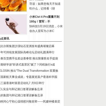
导读：如果您每天不知道
吃什么，记得看《胡
小米Civi 4 Pro重量不到
180g！雷军：不
快科技3月19日消息，小米
创办人雷军为小米C
热点资讯
戴比尔斯集团沙漠钻石亚洲发布盛典璀璨启幕
青年可持续发展国际高峰论坛启动礼圆满举行
尚泰百货携手拉差达慕拳馆 推出限量联名手提袋
暑期研学游“听讲式逛景区”腻了？同程旅行x成
ELOSIN 推出"The Dual Transformation 双重焕
「国家航天事业成就」专题展览落户香港科学园
第三届香港时装荟启动礼7 月9日举行
TCL实业与和记港口签署谅解备忘录
美的集团与和记港口签署谅解备忘录
四秩同心守初心温情慰问敬前辈——民建钟楼基层