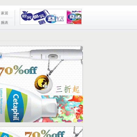
家居
腕表