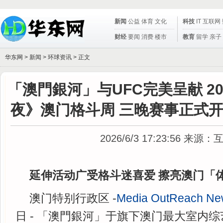
新闻
公益
体育
文化
科技
IT
互联网
财经
要闻
消费
楼市
教育
留学
亲子
华东网 >
新闻
>
环球资讯
> 正文
「澳門銀河」与UFC完美呈献 20
夜》澳门格斗周 三晚赛事正式
2026/6/3 17:23:56
来源：
延伸活动广受格斗迷喜爱 擦亮澳门「
澳门特别行政区 -
Media OutReach Ne
日 - 「澳門銀河」于旗下澳门最大室内