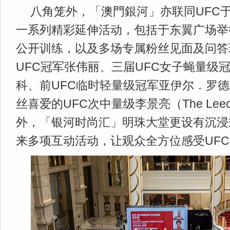
八角笼外，「澳門銀河」亦联同UFC
一系列精彩延伸活动，包括于东翼广场举
公开训练，以及多场专属粉丝见面及问答
UFC冠军张伟丽、三届UFC女子蝇量级
科、前UFC临时轻量级冠军亚伊尔．罗
丝喜爱的UFC次中量级李景亮（The Le
外，「银河时尚汇」明珠大堂更设有沉浸式"
来多项互动活动，让观众全方位感受UF