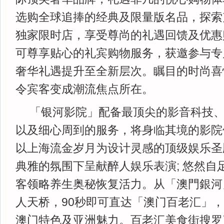
选购全球追捧的经典及限量版名品，探索
独家限时店，享受尊尚的礼遇回馈及优惠购
可尊享贴心的礼宾购物服务，获邀参与专
奢华礼遇提升至全新层次。瞩目的时尚喜
令宾客变成潮流焦点所在。
「银河影院」配备最顶尖的影音科技
以及细心周到的服务，将身临其境的影院
以上海流金岁月为设计灵感的顶级娱乐圣
典雅的氛围下呈献醉人娱乐表演; 悠然自
客领略养生奥秘恢复活力。从「澳門銀河
人天桥，90秒即可直达「澳门百老汇」
澳门特色及亚洲魅力。百老汇美食街搜罗