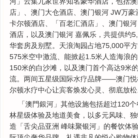
河」云集九家世界知名豪华酒店，包括澳
店」、澳门大仓酒店、澳门银河 JW万豪
卡尔顿酒店、「百老汇酒店」、澳门银河
酒店，以及澳门银河 嘉佩乐，共提供约5,
华套房及别墅。天浪淘园占地75,000平
575米空中激流、能掀起1.5米人造海浪
150米的白沙滩，以及澳门首个高达9米
流。两间五星级国际水疗品牌——澳门悦
尔顿水疗中心让宾客焕发心灵、彻底放松
「澳門銀河」其他设施包括超过120
林星级体验及地道美食，以多元风味、独
造「舌尖品亚洲 峰味聚银河」的餐饮体
际顶尖奢华品牌，礼遇非凡的悦心购物体