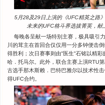
5月28及29日上演的《UFC精英之
未来的UFC格斗界选拔菁英，献
每晚各呈献一场特别主赛，极具吸引
川的茸主在首回合仅仅用一分多钟便击倒
得胜利；次日赛事则由"医生"石铭以精彩
哈．托马尔。此外，联合主赛上演RTU第
古选手那木斯赖．巴特巴雅尔以技术性击
得UFC合约。