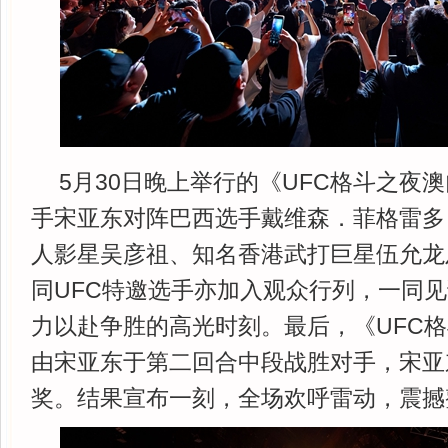
5月30日晚上举行的《UFC格斗之夜
手宋亚东对阵巴西选手戴维森．菲格雷多
人影星吴彦祖、知名香港武打巨星伍允龙
同UFC特邀选手亦加入观众行列，一同
力以赴争胜的高光时刻。最后，《UFC
由宋亚东于第二回合中段战胜对手，宋亚
奖。结果宣布一刻，全场欢呼雷动，震撼