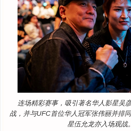
连场精彩赛事，吸引著名华人影星吴
战，并与UFC首位华人冠军张伟丽并排
星伍允龙亦入场观战