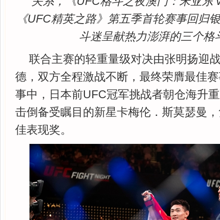
关系，《UFC格斗之夜澳门：宋亚东 
《UFC精英之路》第五季首轮赛事回归
斗迷呈献热力澎湃的三个格
联合主赛的轻重量级对决由张明扬迎
德，双方全程激战不断，最终荣膺最佳赛
事中，日本前UFC冠军挑战者朝仓海升
击倒备受瞩目的新星卡梅伦．斯莫瑟曼，
佳表现奖。