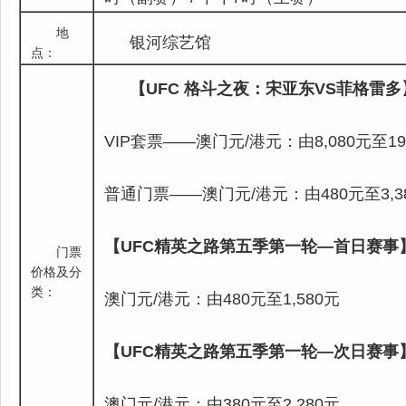
地
银河综艺馆
点：
【UFC 格斗之夜：宋亚东VS菲格雷多
VIP套票——澳门元/港元：由8,080元至19,
普通门票——澳门元/港元：由480元至3,3
【UFC精英之路第五季第一轮—首日赛事
门票
价格及分
类：
澳门元/港元：由480元至1,580元
【UFC精英之路第五季第一轮—次日赛事
澳门元/港元：由380元至2,280元