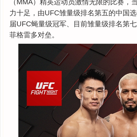
（MMA）精英运动员激情无限的比赛，
力十足，由UFC雏量级排名第五的中国
届UFC蝇量级冠军、目前雏量级排名第七
菲格雷多对垒。