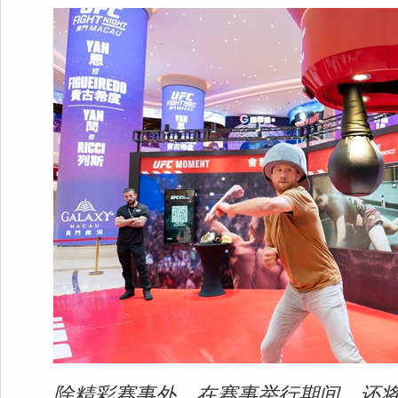
除精彩赛事外，在赛事举行期间，还