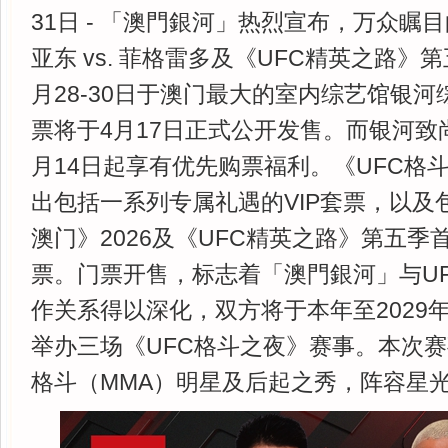
31日 - 「澳門銀河」热烈宣布，万众瞩
亚东 vs. 菲格雷多及《UFC精英之路》
月28-30日于澳门最大的室内综艺馆银
票将于4月17日正式公开发售。而银河致
月14日起享有优先购票福利。《UFC格
出包括一系列专属礼遇的VIP套票，以及
澳门》2026及《UFC精英之路》第五季
票。门票开售，标志着「澳門銀河」与U
作关系得以深化，双方将于本年至2029
举办三场《UFC格斗之夜》赛事。本次
格斗（MMA）明星及后起之秀，阵容星