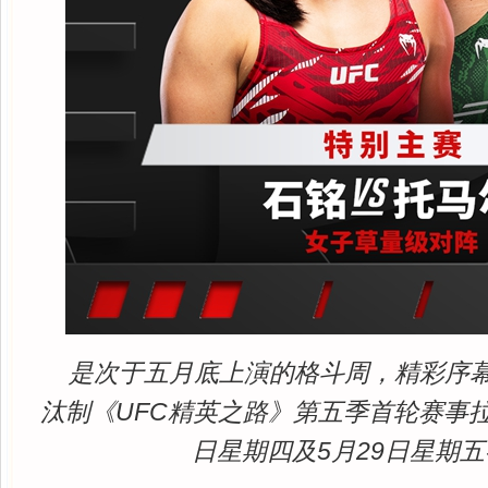
是次于五月底上演的格斗周，精彩序幕
汰制《UFC精英之路》第五季首轮赛事拉
日星期四及5月29日星期