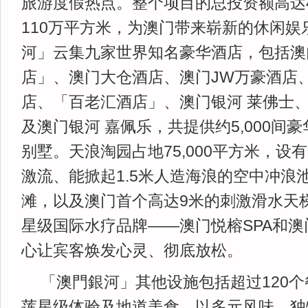
旅游度假热点。整个项目的总投资额高达4
110万平方米，为澳门带来崭新的休闲娱
河」云集九家世界知名豪华酒店，包括澳
店」、澳门大仓酒店、澳门JW万豪酒店
店、「百老汇酒店」、澳门银河 莱佛士
及澳门银河 嘉佩乐，共提供约5,000间
别墅。天浪淘园占地75,000平方米，设
激流、能掀起1.5米人造海浪的空中冲浪池
滩，以及澳门首个高达9米的刺激滑水天
星级国际水疗品牌——澳门悦榕SPA和
心让宾客焕发心灵、彻底放松。
「澳門銀河」其他设施包括超过120
莲星级体验及地道美食，以多元风味、独