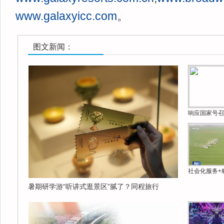
www.galaxyicc.com
。
图文新闻：
响应国家号召
社会化服务+
暑期研学游“听讲式逛景区”腻了？同程旅行