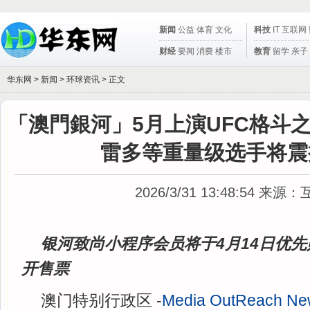
新闻
公益
体育
文化
科技
IT
互联网
财经
要闻
消费
楼市
教育
留学
亲子
华东网 >
新闻
>
环球资讯
> 正文
「澳門銀河」5月上演UFC格斗
雷多等重量级选手将震
2026/3/31 13:48:54
来源：
银河致尚小程序会员将于4月14日优先购
开售票
澳门特别行政区 -
Media OutReach Ne