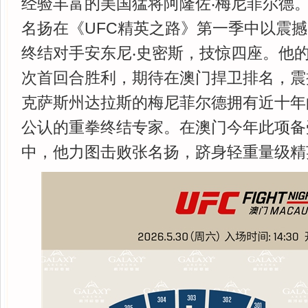
经验丰富的美国猛将阿隆佐‧梅尼菲尔德
名扬在《UFC精英之路》第一季中以震撼
终结对手安东尼‧史密斯，技惊四座。他的
次首回合胜利，期待在澳门捍卫排名，震
克萨斯州达拉斯的梅尼菲尔德拥有近十年
公认的重拳终结专家。在澳门今年此项备
中，他力图击败张名扬，跻身轻重量级精