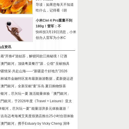
导读：如果您每天不知道
吃什么，记得看《胡
小米Civi 4 Pro重量不到
180g！雷军：不
快科技3月19日消息，小米
创办人雷军为小米C
热点资讯
跟着“开推4”游姑苏，解锁同款江南秘境！订酒
「澳門銀河」顶级粤菜餐厅"源．公馆" 呈献独具
沪疆情深·共赴山海——“新疆是个好地方”2026
森林城市金融特区发布最新旅游数据，柔新捷运进
「澳門銀河」全新呈献“童”乐岛 夏日购物惊喜
来银河，尽兴玩一夏 激活能量体验「澳門銀河」
門銀河」于2026年度《Travel + Leisure》亚太
"来银河，尽兴玩一夏" 能量澎湃多元体验遨游「
普吉岛迈考海滩艾美度假酒店推出25小时住宿体验
澳門銀河」携手Estuary by Vicky Cheng 演绎