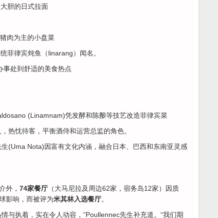
上大胆的日式拉面
以猪肉为主的小盘菜
统菲律宾炖鱼（linarang）闻名。
口办事处到舒适的美食热点
k Baldosano (Linamnam)凭发酵和陈酿等技艺改造菲律宾菜
apag)夫人，热忱待客，平衡酒侍和运营总监的角色。
eal 先生(Uma Nota)因富有文化内涵，融合日本、巴西和东南亚灵感
介外，
74家餐厅
（大马尼拉及周边62家，宿务岛12家）因质
球影响，而被评为
米其林入选餐厅
。
与执着，实在令人动容，”Poullennec先生补充道。“我们期