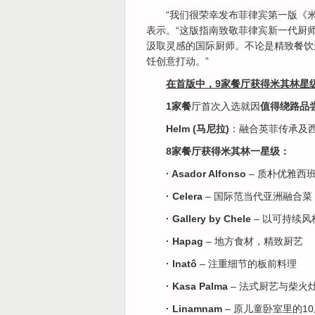
“我们很荣幸发布菲律宾第一版《米
表示。“这版指南致敬菲律宾新一代厨
汲取灵感的国际厨师。不论是精致餐饮
饪创意打动。”
在首版中，9家餐厅获得米其林星
1家餐
厅首次入选就因
值得绕路品
Helm (马尼拉)
：融合英菲传承及
8家餐厅获得米其林一星级：
· Asador Alfonso
– 质朴优雅西
· Celera
– 国际范当代亚洲融合菜
· Gallery by Chele
– 以可持续风
· Hapag
– 地方食材，精致厨艺
· Inatô
– 注重细节的板前料理
· Kasa Palma
– 法式厨艺与柴火
· Linamnam
– 原儿童卧室里的1