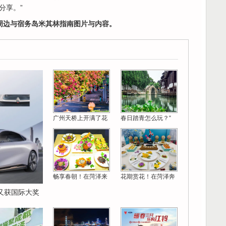
分享。”
及周边与宿务岛米其林指南图片与内容。
广州天桥上开满了花
春日踏青怎么玩？“
畅享春朝！在菏泽来
花期赏花！在菏泽奔
E又获国际大奖