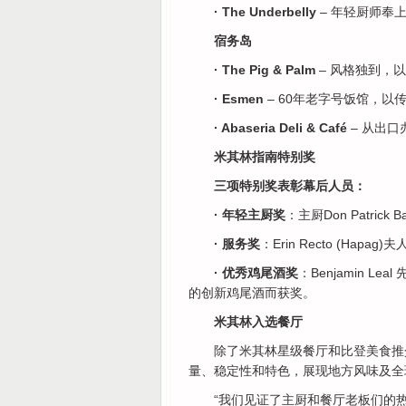
· The Underbelly
– 年轻厨师奉
宿务岛
· The Pig & Palm
– 风格独到，
· Esmen
– 60年老字号饭馆，以传
· Abaseria Deli & Café
– 从出
米其林指南特别奖
三项特别奖表彰幕后人员：
· 年轻主厨奖
：主厨Don Patric
· 服务奖
：Erin Recto (H
· 优秀鸡尾酒奖
：Benjamin L
的创新鸡尾酒而获奖。
米其林入选餐厅
除了米其林星级餐厅和比登美食推
量、稳定性和特色，展现地方风味及全
“我们见证了主厨和餐厅老板们的热情