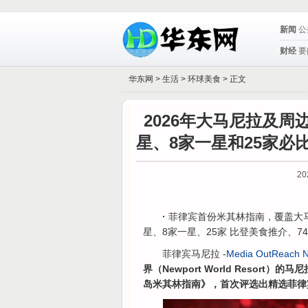
新闻
公
财经
要
华东网 >
生活
>
环球美食
> 正文
2026年大马尼拉及
星、8家一星和25家必比
20
·
菲律宾首份米其林指南，覆盖大马
星、8家一星、25家 比登美食推介、7
菲律宾马尼拉 -
Media OutReach 
界（Newport World Resort）的
岛米其林指南》，首次评选出精选菲律