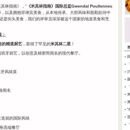
其林指南》，”
《米其林指南》国际总监Gwendal Poullennec
师，以及拥抱菲律宾美食，从本地传承、大胆风味和殷勤款待中
还是街头美食，我们的评审员深深被这个国家的地道美食和烹
级：
尝的精湛厨艺
，获得了罕见的
米其林二星
！
西班牙厨艺，以创意及精密而闻名的现代餐厅。
班牙风味菜
格闻名
澳
灶造就的国际风味
「
0座高端餐厅