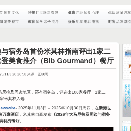
益
体育
文化
科技
IT
互联网
数码
健康
产经
饮食
心理
生活
旅游
汽车
闻
消费
楼市
教育
留学
亲子
高考
娱乐
明星
电影
电视
时尚
品牌
潮流
周边与宿务岛首份米其林指南评出1家二
登美食推介（Bib Gourmand）餐厅
25/11/3 20:26:58
来源：互联网
尼拉及周边地区，还有宿务岛，评选出108家餐厅：1家二
4家米其林入选
Newswire
- 2025年11月3日 – 2025年10月30日周四，在
新港世
马尼拉万豪酒店
，米其林自豪发布
《2026年大马尼拉及周边与宿务
宾优秀餐厅。