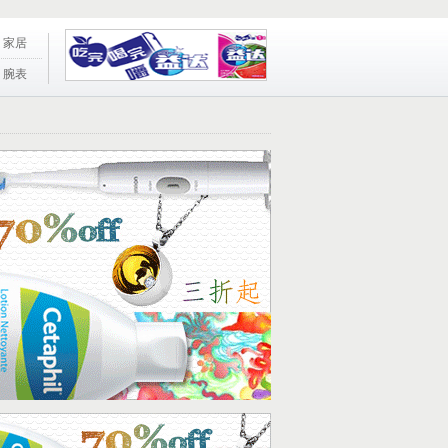
家居
腕表