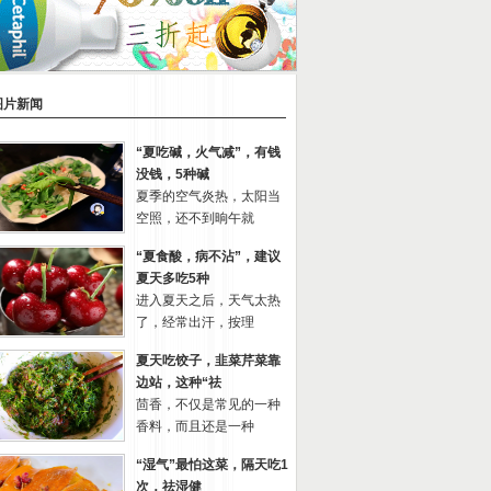
图片新闻
“夏吃碱，火气减”，有钱
没钱，5种碱
夏季的空气炎热，太阳当
空照，还不到晌午就
“夏食酸，病不沾”，建议
夏天多吃5种
进入夏天之后，天气太热
了，经常出汗，按理
夏天吃饺子，韭菜芹菜靠
边站，这种“祛
茴香，不仅是常见的一种
香料，而且还是一种
“湿气”最怕这菜，隔天吃1
次，祛湿健