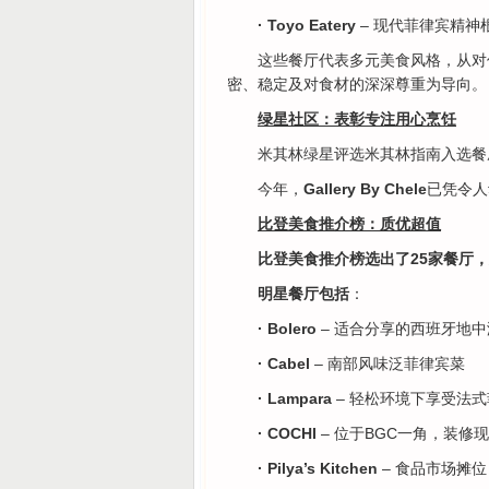
· Toyo Eatery
– 现代菲律宾精神
这些餐厅代表多元美食风格，从对
密、稳定及对食材的深深尊重为导向。
绿星社区：表彰专注用心烹饪
米其林绿星评选米其林指南入选餐
今年，
Gallery By Chele
已凭令人
比登美食推介榜：质优超值
比登美食推介榜选出了25家餐厅
明星餐厅包括
：
· Bolero
– 适合分享的西班牙地
· Cabel
– 南部风味泛菲律宾菜
· Lampara
– 轻松环境下享受法
· COCHI
– 位于BGC一角，装修
· Pilya’s Kitchen
– 食品市场摊