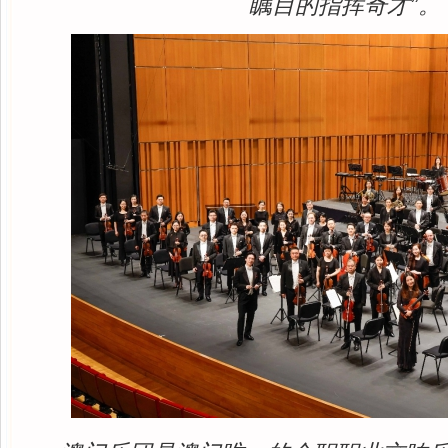
瞩目的指挥奇才”。