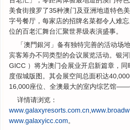
百老汇」，零距离体验最地道的澳门特色
美食街搜罗了35种澳门及亚洲地道特色
字号餐厅，每家店的招牌名菜都令人难忘。
位的百老汇舞台汇聚世界级表演盛事。
「澳門銀河」备有独特完善的活动场
宾客筹办不同类型的会议展览活动。银河
GICC ）将为澳门会展业开启新篇章，
度假城版图。其会展空间总面积达40,00
16,000座位、全澳最大的室内综艺馆—
详情请浏览：
www.galaxyresorts.com.cn
,
www.broadw
www.galaxyicc.com
。