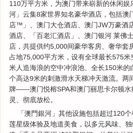
110万平方米，为澳门带来崭新的休闲娱
河」云集8家世界知名豪华酒店，包括澳
店™」、澳门大仓酒店、澳门JW万豪酒
酒店、「百老汇酒店」、澳门银河 莱佛
店，共提供约5,000间豪华客房、奢华
占地75,000平方米，设有全球最长575米
米人造海浪的空中冲浪池、全长150米的
个高达9米的刺激滑水天梯冲天激流。两
牌——澳门悦榕SPA和澳门丽思卡尔顿
灵、彻底放松。
「澳門銀河」其他设施包括超过120
莲星级体验及地道美食，以多元风味、独