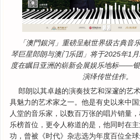
「澳門銀河」重磅呈献世界级古典音
琴巨星郎朗与澳门乐团」将于2025年1
度在瞩目亚洲的崭新会展娱乐地标——
演绎传世佳作。
郎朗以其卓越的演奏技艺和深邃的艺
具魅力的艺术家之一。他是有史以来中国
人堂的音乐家，以数百万张的唱片销量，
乐榜首位，更令人称道的是，他同时在主
功，曾被《时代》杂志选为年度百位全球