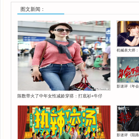
图文新闻：
机械表大师：
影迷评《年会
陈数带火了中年女性减龄穿搭：打底衫+牛仔
影迷评《陌路